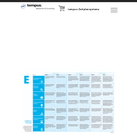
tempus-Zeitplansysteme