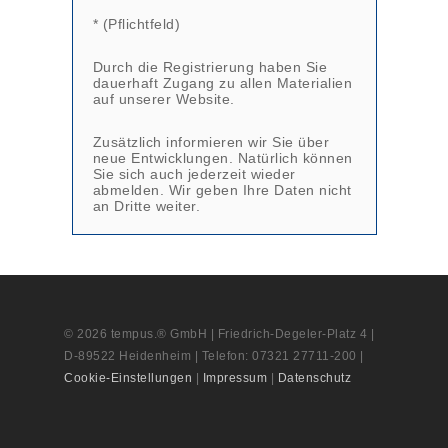
* (Pflichtfeld)
Durch die Registrierung haben Sie
dauerhaft Zugang zu allen Materialien
auf unserer Website.
Zusätzlich informieren wir Sie über
neue Entwicklungen. Natürlich können
Sie sich auch jederzeit wieder
abmelden. Wir geben Ihre Daten nicht
an Dritte weiter.
© 2026 tempus.® GmbH | Friedrich-Degeler-Platz 4 |
D-89522 Heidenheim | Telefon: 07321 27711-200 |
Cookie-Einstellungen
|
Impressum
|
Datenschutz