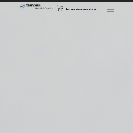
tempus-Zeitplansysteme