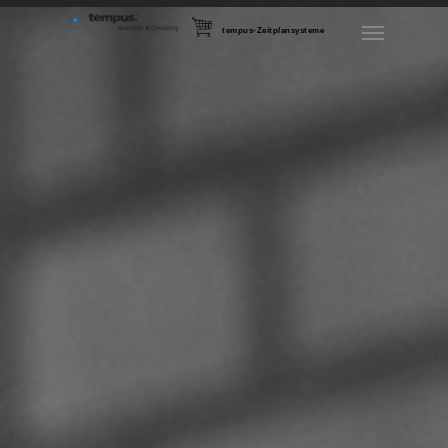
tempus-Zeitplansysteme