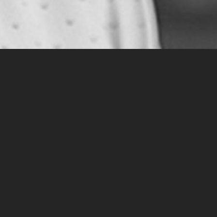
Johannes
M. Hüger
tempus-Mastertrainer
Trainingsschwerpunkte
Personalentwicklung mit dem