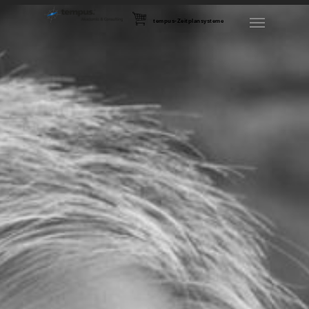
tempus-Zeitplansysteme