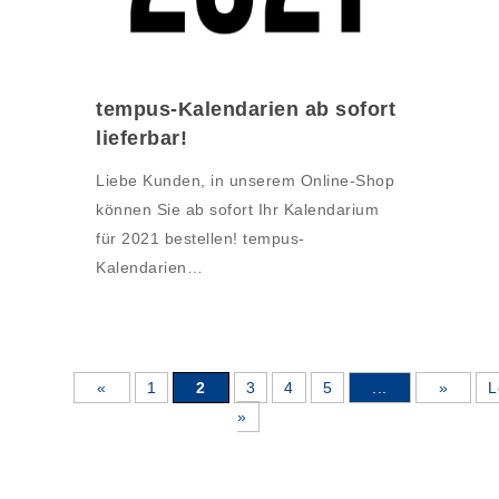
tempus-Kalendarien ab sofort
lieferbar!
Liebe Kunden, in unserem Online-Shop
können Sie ab sofort Ihr Kalendarium
für 2021 bestellen! tempus-
Kalendarien…
«
1
2
3
4
5
...
»
L
»