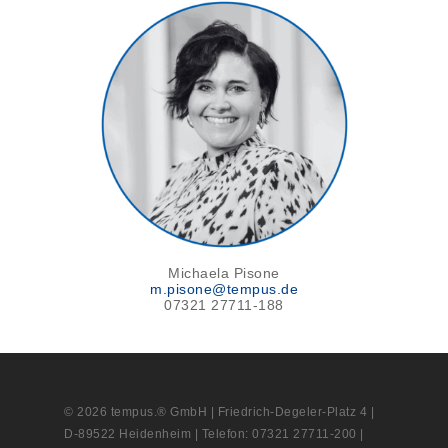
Michaela Pisone
m.pisone@tempus.de
07321 27711-188
© 2026 tempus.® GmbH | Friedrich-Degeler-Platz 4 |
D-89522 Heidenheim | Telefon: 07321 27711-200 |