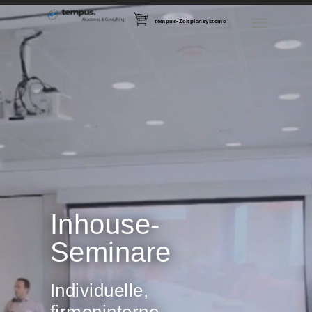
tempus-Zeitplansysteme
Inhouse-
Seminare
Individuelle,