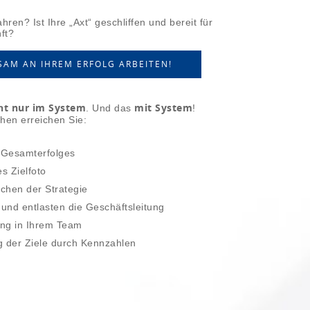
ren? Ist Ihre „Axt“ geschliffen und bereit für
ft?
SAM AN IHREM ERFOLG ARBEITEN!
ht nur im System
mit System
. Und das
!
hen erreichen Sie:
 Gesamterfolges
s Zielfoto
chen der Strategie
und entlasten die Geschäftsleitung
ung in Ihrem Team
g der Ziele durch Kennzahlen